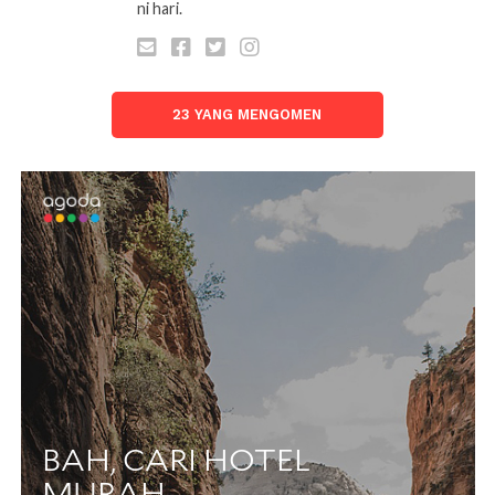
ni hari.
23 YANG MENGOMEN
Kinabalu Quake Epicenter @volcanodiscovery.com
1. Cuba cerita macam mana
suasana masa baru jalan dari
Timpohon Gate?
Time baru mau naik? Semua orang gembira
terutama yang first time macam saya. Cuaca Sangat