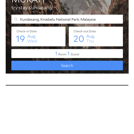
bagus, tiada hujan, tidak panas. Ngam betul untuk
naik Gunung.
2. Siapa kawan-kawan kau yang
mendaki bersama dan ini atas
anjuran siapa?
Ada 21 org kami 1 group. Yang saya ikut la… Tapi 1
orang kawan saya, si Elsa, tidak naik smpai puncak
sabab guide tidak bagi. Dia tidak mampu physically.
Kebanyakan Kami pelajar *IPG Dan org Ranau. *IPG
= Institut Pendidikan guru