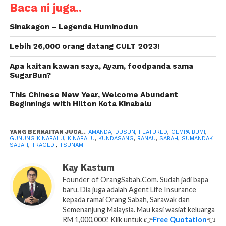
Baca ni juga..
ketika ini. Semoga ada yang terselamat walaupun
agak tipis sekarang harapan apa lagi sudah masuk
Sinakagon – Legenda Huminodun
hari kedua sejak kejadian.
Lebih 26,000 orang datang CULT 2023!
Ini hari siurang dapat peluang untuk tanya Amanda,
Apa kaitan kawan saya, Ayam, foodpanda sama
tentang pengalaman (first encounter) dia dari masa
SugarBun?
dia dari Timpohon sampai lah dorang di atas. Kita
mau dapatkan sebanyak mana maklumat yang boleh
This Chinese New Year, Welcome Abundant
Beginnings with Hilton Kota Kinabalu
supaya kita paham dan belajar dari apa yang dia
alamai sendiri semasa kita semua baru bangun tidur
dan tengok Facebook update kita pasal berita gempa
YANG BERKAITAN JUGA..
AMANDA
,
DUSUN
,
FEATURED
,
GEMPA BUMI
,
GUNUNG KINABALU
,
KINABALU
,
KUNDASANG
,
RANAU
,
SABAH
,
SUMANDAK
bumi di Ranau, Sabah ni di pagi Jumaat lalu.
SABAH
,
TRAGEDI
,
TSUNAMI
Kay Kastum
Founder of OrangSabah.Com. Sudah jadi bapa
baru. Dia juga adalah Agent Life Insurance
kepada ramai Orang Sabah, Sarawak dan
Semenanjung Malaysia. Mau kasi wasiat keluarga
RM 1,000,000? Klik untuk 👉
Free Quotation
👈