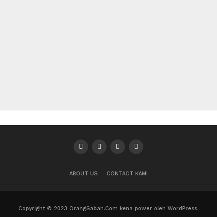
ABOUT US
CONTACT KAMI
Copyright © 2023 OrangSabah.Com kena power oleh WordPress.